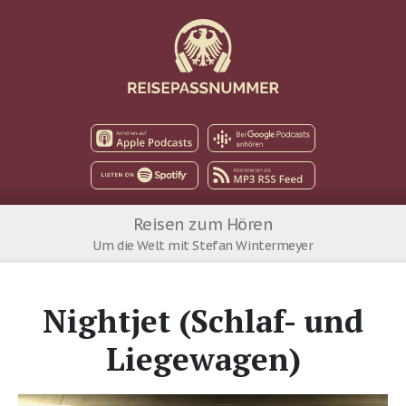
Apple Podcast
Google Podcast
Spotify
MP3 RSS Feed
Reisen zum Hören
Um die Welt mit Stefan Wintermeyer
Nightjet (Schlaf- und
Liegewagen)