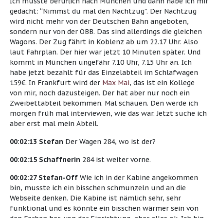
Ich musste beruflich nach München und dann habe ich mir
gedacht: “Nimmst du mal den Nachtzug”. Der Nachtzug
wird nicht mehr von der Deutschen Bahn angeboten,
sondern nur von der ÖBB. Das sind allerdings die gleichen
Wagons. Der Zug fährt in Koblenz ab um 22.17 Uhr. Also
laut Fahrplan. Der hier war jetzt 10 Minuten später. Und
kommt in München ungefähr 7.10 Uhr, 7.15 Uhr an. Ich
habe jetzt bezahlt für das Einzelabteil im Schlafwagen
159€. In Frankfurt wird der
Max Mai
, das ist ein Kollege
von mir, noch dazusteigen. Der hat aber nur noch ein
Zweibettabteil bekommen. Mal schauen. Den werde ich
morgen früh mal interviewen, wie das war. Jetzt suche ich
aber erst mal mein Abteil.
00:02:13 Stefan
Der Wagen 284, wo ist der?
00:02:15 Schaffnerin
284 ist weiter vorne.
00:02:27 Stefan-Off
Wie ich in der Kabine angekommen
bin, musste ich ein bisschen schmunzeln und an die
Webseite denken. Die Kabine ist nämlich sehr, sehr
funktional und es könnte ein bisschen wärmer sein von