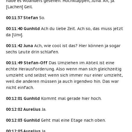
habe es woanders gesehen. Hochklappen, Juna. Ah, ja.
[Lachen] Geil.
00:11:37 Stefan
So.
00:11:40 Gunhild
Ach du liebe Zeit. Ach so, das muss jetzt
da [Unv].
00:11:42 Juna
Ach, wie cool ist das? Hier können ja sogar
sechs Leute drin schlafen.
00:11:49 Stefan-Off
Das Umziehen im Abteil ist eine
echte Herausforderung. Also wenn man sich gleichzeitig
umzieht und selbst wenn sich immer nur einer umzieht,
weil die anderen müssen ja auch irgendwo hin. Das war
nicht einfach.
00:12:01 Gunhild
Kommt mal gerade hier hoch.
00:12:02 Aurelius
Ja.
00:12:03 Gunhild
Geht mal eine Etage nach oben.
00:12:05 Aurelius
Ja.